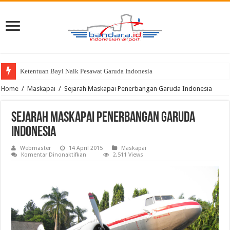
Ketentuan Bayi Naik Pesawat Garuda Indonesia
Home
/
Maskapai
/
Sejarah Maskapai Penerbangan Garuda Indonesia
Sejarah Maskapai Penerbangan Garuda
Indonesia
Webmaster
14 April 2015
Maskapai
pada
Komentar Dinonaktifkan
2,511 Views
Sejarah
Maskapai
Penerbangan
Garuda
Indonesia