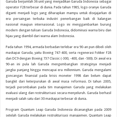
Garuda berjumlah 36 unit yang menjadikan Garuda Indonesia sebagai
operator F28 terbesar di dunia. Pada tahun 1985, logo oranye Garuda
diganti menjadi logo yang diharapkan mampu untuk disejajarkan di
era persaingan terbuka industri penerbangan baik di kalangan
nasional maupun internasional. Logo ini menggambarkan burung
modern dengan tulisan Garuda Indonesia, didominasi warna biru dan
hijau yang diambil dari warna alam Indonesia.
Pada tahun 1994, armada berbadan terlebar era 90-an pun dibeli oleh
maskapai Garuda, yaitu Boeing 747-400, serta regenerasi Fokker F28
dan DC9 dengan Boeing 737 Classic (-300, -400, dan -500). Di awal era
90-an ini pula lah Garuda mengembangkan strateginya menjadi
jangka panjang hingga mencapai era millennium. Garuda mengalami
goncangan finansial pada krisis moneter 1998 dan belum dapat
bangkit dari keterpurukan di awal masa reformasi. Di tahun 2005,
terjadi perombakan pada tim manajemen Garuda yang melakukan
evaluasi ulang dan restrukturisasi secara menyeluruh. Garuda berhasil
menjadi salah satu dari 30 maskapai terbesar di dunia.
Program Quantum Leap Garuda Indonesia dicanangkan pada 2009
setelah Garuda melakukan restrukturisasi manajemen. Quantum Leap