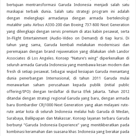
bertujuan mentransformasi Garuda Indonesia menjadi salah satu
maskapai terbaik dunia. Salah satu strategi program ini adalah
dengan melengkapi armadanya dengan armada berteknologi
mutakhir yaitu Airbus A330-200 dan Boeing 737-800 Next Generation
yang dilengkapi dengan servis premium di atas kabin pesawat, serta
In-Flight Entertainment (Audio-Video on Demand) di tiap kursi. Di
tahun yang sama, Garuda kembali melakukan modernisasi dan
peremajaan dengan brand rejuvenation yang dilakukan oleh Landor
Associates di Los Angeles. Konsep “Nature’s wing” diperkenalkan di
seluruh armada Garuda Indonesia yang membawa kesan modern dan
fresh di setiap pesawat. Sebagai wujud kesiapan Garuda menantang
dunia penerbangan Internasional, di tahun 2011 Garuda mulai
menawarkan saham perusahaan kepada publik (initial public
offering/IPO) dengan terdaftar di Bursa Efek Jakarta. Tahun 2012
ditandai dengan strategi regional Garuda yang baru, dengan armada
baru Bombardier CRJ1000 Next Generation yang akan melayani rute-
rute antar kota di seluruh Indonesia melalui hub Garuda di Medan,
Surabaya, Balikpapan dan Makassar. Konsep layanan terbaru Garuda
berbunyi “Garuda Indonesia Experience” yang menitikberatkan pada
kombinasi keramahan dan suasana khas Indonesia yang berakar pada