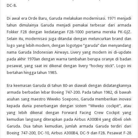
DC-8.
Di awal era Orde Baru, Garuda melakukan modernisasi. 1971 menjadi
tahun dimulainya Garuda menjadi pemakai terbesar dari armada
Fokker F28 dengan kedatangan F28-1000 pertama mereka PK-GJZ.
Selain itu, modernisasi juga ditandai dengan meluncurkan brand dan
logo yang lebih modern, dengan logotype “garuda” dan menyandang
nama Garuda Indonesian Airways. Livery yang modern ini di-update
pada akhir 1970an dengan warna tambahan berupa oranye di badan
pesawat, yang saat ini dikenal dengan livery “hockey stick”. Logo ini
bertahan hingga tahun 1985.
Era keemasan Garuda di tahun 80-an diawali dengan didatangkannya
armada berbadan lebar Boeing 747-200. Pada tahun 1982, di bawah
asuhan sang maestro Wiweko Soepono, Garuda memberikan inovasi
kepada dunia penerbangan dengan sistem “Wiweko cockpit”, atau
yang lebih dikenal dengan Forward Facing Crew Cockpit yang
kemudian langsung diterapkan pada Airbus A300B4 yang dibeli oleh
Garuda. Dua tahun kemudian, jumlah armada Garuda terdiri dari
Boeing 747-200, DC-10, Airbus A300B4, DC-9 dan F28. Pesawat F-28